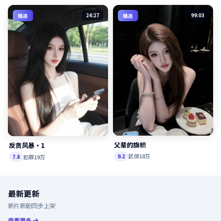
24:27
99:03
精选
精选
父辈的旗帜
反贪风暴·1
武侠
18万
9.2
犯罪
19万
7.8
最新更新
新片新剧同步上架
查看更多