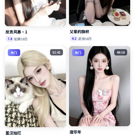
父辈的旗帜
反贪风暴·1
武侠
18万
9.2
犯罪
19万
7.8
51:41
46:16
热门
热门
度华年
星汉灿烂