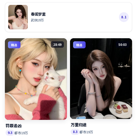
春闺梦里
8.1
武侠
19万
28:49
50:03
精选
精选
万里归途
罚罪追凶
都市
19万
8.3
都市
19万
9.3