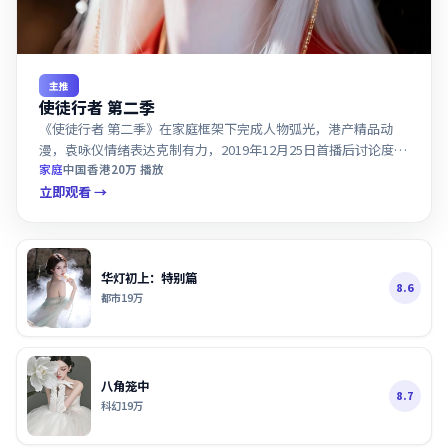
主推
使徒行者 第二季
《使徒行者 第二季》在家庭框架下完成人物弧光，港产精品动
漫，袁咏仪情绪表达克制有力，2019年12月25日首播后讨论度攀
升。
家庭
中国香港
20万
播放
立即观看 →
华灯初上：特别篇
8.6
都市
19万
八角笼中
8.7
科幻
19万