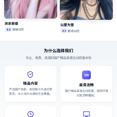
庆余新章
以爱为营
惊悚
18万
8.8
职场
18万
8.5
为什么选择我们
专业、免费、高清的
国产精品高清在线观看
体验
HD
精品内容
高清流畅
严选国产电影、电视剧与华语优质
国产精品高清在线观看，弱网环境
影视，本土佳片动漫综艺全覆盖。
也能流畅播放。