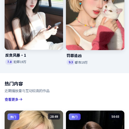
反贪风暴·1
罚罪追凶
犯罪
19万
7.8
都市
19万
9.3
热门内容
近期播放量与互动较高的作品
查看更多
28:49
50:03
热门
热门