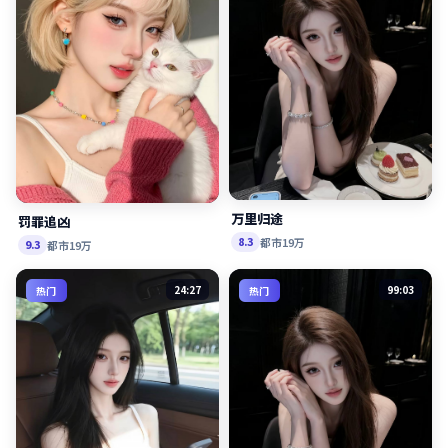
万里归途
罚罪追凶
都市
19万
8.3
都市
19万
9.3
24:27
99:03
热门
热门