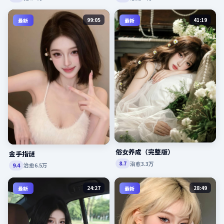
99:05
41:19
最新
最新
俗女养成（完整版）
金手指谜
治愈
3.3万
8.7
治愈
6.5万
9.4
24:27
28:49
最新
最新