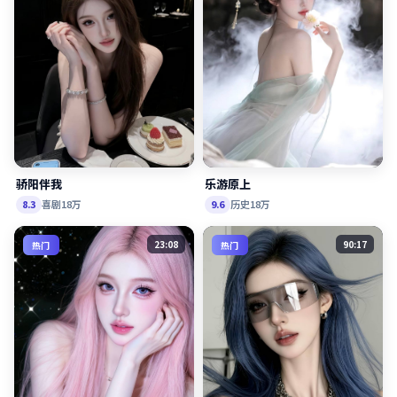
骄阳伴我
乐游原上
喜剧
18万
历史
18万
8.3
9.6
23:08
90:17
热门
热门