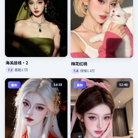
海关战线·2
梅花红桃
喜剧
17万
7.2
惊悚
1.4万
7.4
54:38
52:40
最新
最新