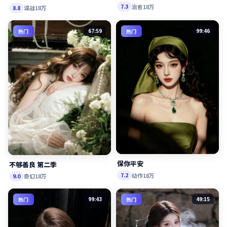
治愈
18万
7.3
谍战
18万
8.8
67:59
99:46
热门
热门
保你平安
不够善良 第二季
动作
18万
7.2
奇幻
18万
9.0
99:43
49:15
热门
热门