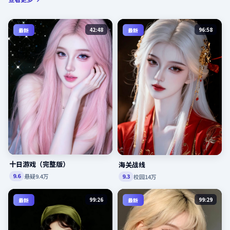
42:48
96:58
最新
最新
十日游戏（完整版）
海关战线
悬疑
9.4万
9.6
校园
14万
9.3
99:26
99:29
最新
最新