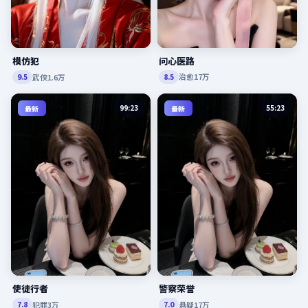
问心医路
模仿犯
治愈
17万
武侠
1.6万
8.5
9.5
99:23
55:23
最新
最新
使徒行者
警察荣誉
犯罪
3万
悬疑
17万
7.8
7.0