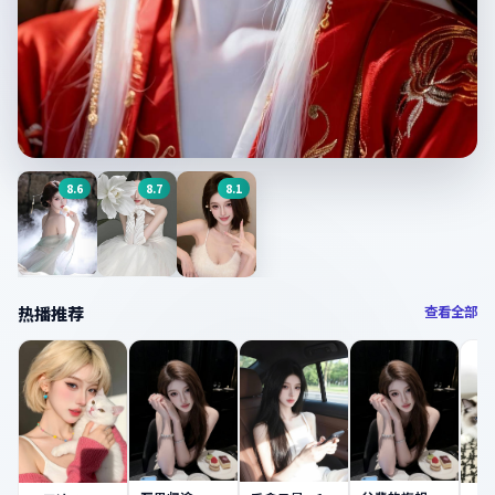
8.6
8.7
8.1
今日主推
使徒行者 第二季
7.0
分 ·
家庭
·
中国香港
华灯初上：特
八角笼中
春闺梦里
热播推荐
查看全部
别篇