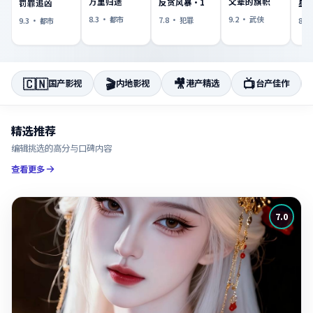
万里归途
父辈的旗帜
反贪风暴·1
罚罪追凶
星
8.3
·
都市
9.2
·
武侠
7.8
·
犯罪
9.3
·
都市
8.8
🇨🇳
🎬
🎥
📺
国产影视
内地影视
港产精选
台产佳作
精选推荐
编辑挑选的高分与口碑内容
查看更多
7.0